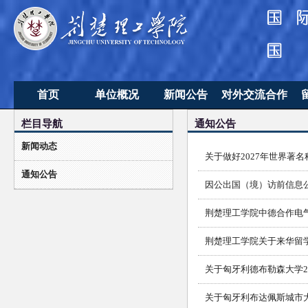
首页
单位概况
新闻公告
对外交流合作
栏目导航
通知公告
单位简介
新闻动态
合作办学项目
新闻动态
机构设置
通知公告
教工留学研修
关于做好2027年世界著
通知公告
学生海外交流
国
因公出国（境）访前信息
荆楚理工学院中德合作电
荆楚理工学院关于来华留
关于匈牙利德布勒森大学2
关于匈牙利布达佩斯城市大